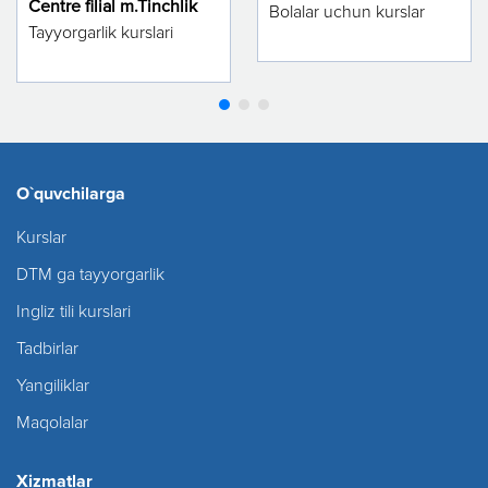
Centre filial m.Tinchlik
Bolalar uchun kurslar
Tayyorgarlik kurslari
O`quvchilarga
Kurslar
DTM ga tayyorgarlik
Ingliz tili kurslari
Tadbirlar
Yangiliklar
Maqolalar
Xizmatlar