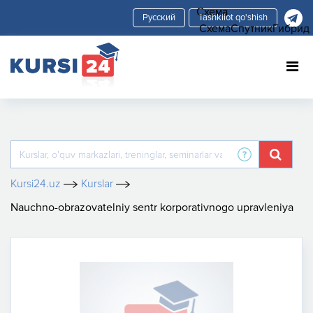
Схема
Tashkilot qo'shish
Схема
Спутник
Гибрид
Kursi24.uz
Kurslar
Nauchno-obrazovatelniy sentr korporativnogo upravleniya