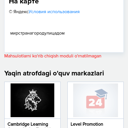
На карте
© Яндекс
Условия использования
мир
страна
город
улица
дом
Mahsulotlarni ko'rib chiqish moduli o'rnatilmagan
Yaqin atrofdagi o'quv markazlari
Cambridge Learning
Level Promotion