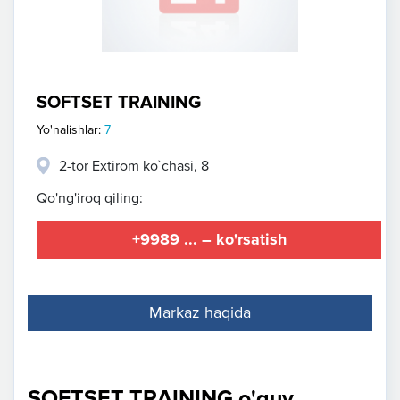
SOFTSET TRAINING
Yo'nalishlar:
7
2-tor Extirom ko`chasi, 8
Qo'ng'iroq qiling:
+9989 ... – ko'rsatish
Markaz haqida
SOFTSET TRAINING o'quv