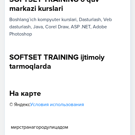
markazi kurslari
Boshlang`ich kompyuter kurslari
Dasturlash
Veb
dasturlash
Java
Corel Draw
ASP .NET
Adobe
Photoshop
SOFTSET TRAINING ijtimoiy
tarmoqlarda
На карте
© Яндекс
Условия использования
мир
страна
город
улица
дом