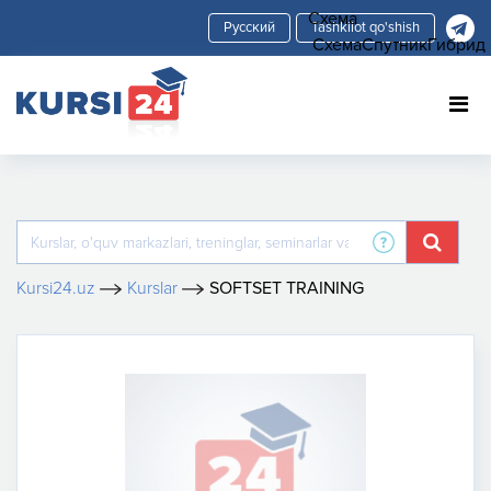
Схема
Tashkilot qo'shish
Схема
Спутник
Гибрид
Kursi24.uz
Kurslar
SOFTSET TRAINING