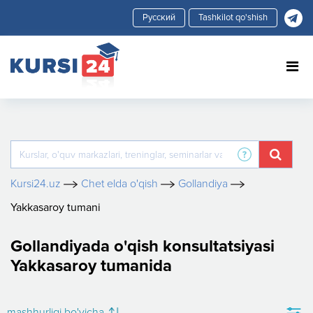
Tashkilot qo'shish
Kursi24.uz
Chet elda o'qish
Gollandiya
Yakkasaroy tumani
Gollandiyada o'qish konsultatsiyasi
Yakkasaroy tumanida
mashhurligi bo'yicha