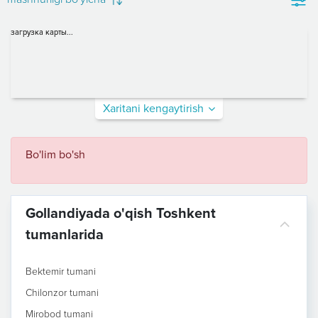
загрузка карты...
Xaritani kengaytirish
Bo'lim bo'sh
Gollandiyada o'qish Toshkent
tumanlarida
Bektemir tumani
Chilonzor tumani
Mirobod tumani