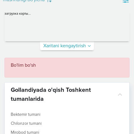
загрузка карты...
Xaritani kengaytirish
Bo'lim bo'sh
Gollandiyada o'qish Toshkent
tumanlarida
Bektemir tumani
Chilonzor tumani
Mirobod tumani