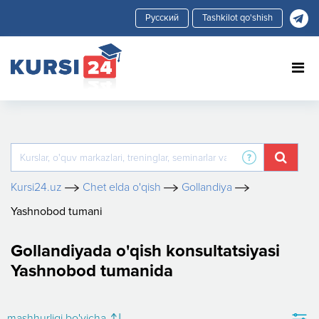
Tashkilot qo'shish
Kursi24.uz
Chet elda o'qish
Gollandiya
Yashnobod tumani
Gollandiyada o'qish konsultatsiyasi
Yashnobod tumanida
mashhurligi bo'yicha