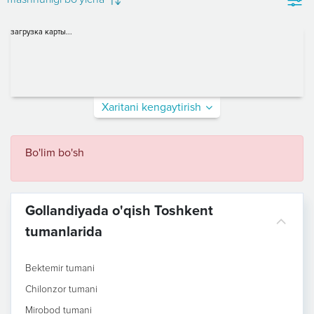
загрузка карты...
Xaritani kengaytirish
Bo'lim bo'sh
Gollandiyada o'qish Toshkent
tumanlarida
Bektemir tumani
Chilonzor tumani
Mirobod tumani