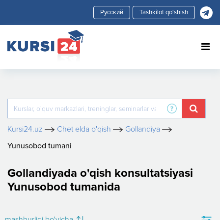
Tashkilot qo'shish
Kursi24.uz
Chet elda o'qish
Gollandiya
Yunusobod tumani
Gollandiyada o'qish konsultatsiyasi
Yunusobod tumanida
mashhurligi bo'yicha