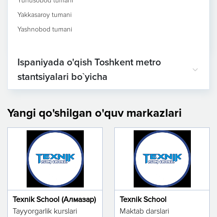
Yunusobod tumani
Yakkasaroy tumani
Yashnobod tumani
Ispaniyada o'qish Toshkent metro
stantsiyalari bo`yicha
Yangi qo'shilgan o'quv markazlari
Texnik School (Алмазар)
Texnik School
Tayyorgarlik kurslari
Maktab darslari