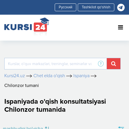
Tashkilot qo'shish
Kursi24.uz
Chet elda o'qish
Ispaniya
Chilonzor tumani
Ispaniyada o'qish konsultatsiyasi
Chilonzor tumanida
mashhurligi bo'yicha