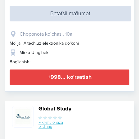
Batafsil ma'lumot
​Choponota ko`chasi, 10a
Mo`ljal: Altech.uz elektronika do'koni
Mirzo Ulug`bek
Bog'lanish:
+998... ko'rsatish
Global Study
Fikr-mulohaza
bildiring