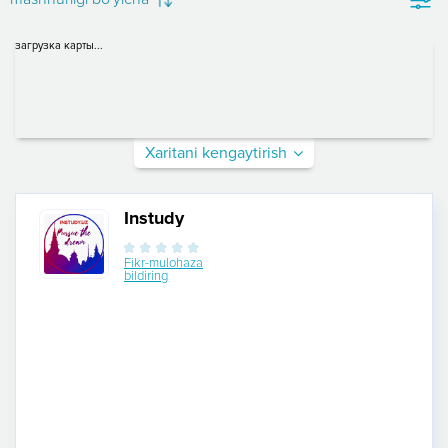
загрузка карты...
Xaritani kengaytirish
Instudy
Fikr-mulohaza
bildiring