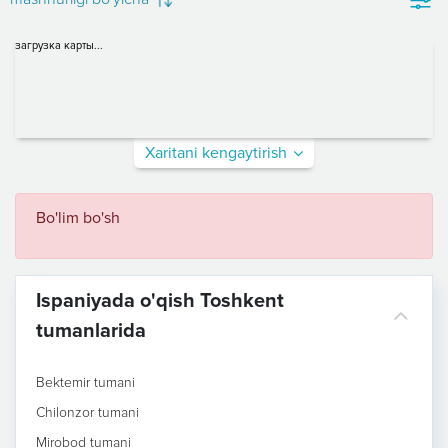
загрузка карты...
Xaritani kengaytirish
Bo'lim bo'sh
Ispaniyada o'qish Toshkent
tumanlarida
Bektemir tumani
Chilonzor tumani
Mirobod tumani