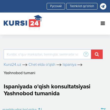
Tashkilot qo'shish
Kursi24.uz
Chet elda o'qish
Ispaniya
Yashnobod tumani
Ispaniyada o'qish konsultatsiyasi
Yashnobod tumanida
mashhurligi bo'yicha