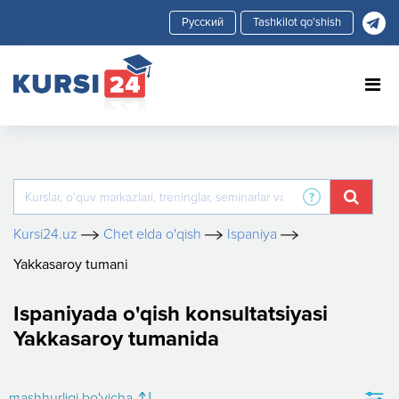
Tashkilot qo'shish
Kursi24.uz
Chet elda o'qish
Ispaniya
Yakkasaroy tumani
Ispaniyada o'qish konsultatsiyasi
Yakkasaroy tumanida
mashhurligi bo'yicha