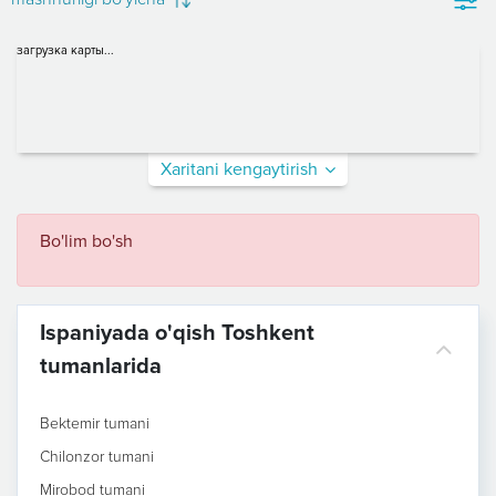
загрузка карты...
Xaritani kengaytirish
Bo'lim bo'sh
Ispaniyada o'qish Toshkent
tumanlarida
Bektemir tumani
Chilonzor tumani
Mirobod tumani