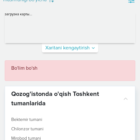
загрузка карты...
Xaritani kengaytirish
Bo'lim bo'sh
Qozog'istonda o'qish Toshkent
tumanlarida
Bektemir tumani
Chilonzor tumani
Mirobod tumani