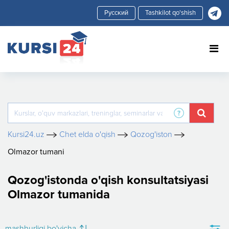
Tashkilot qo'shish
Kursi24.uz
Chet elda o'qish
Qozog'iston
Olmazor tumani
Qozog'istonda o'qish konsultatsiyasi
Olmazor tumanida
mashhurligi bo'yicha