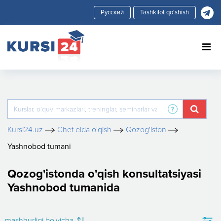
Tashkilot qo'shish
Kursi24.uz
Chet elda o'qish
Qozog'iston
Yashnobod tumani
Qozog'istonda o'qish konsultatsiyasi
Yashnobod tumanida
mashhurligi bo'yicha