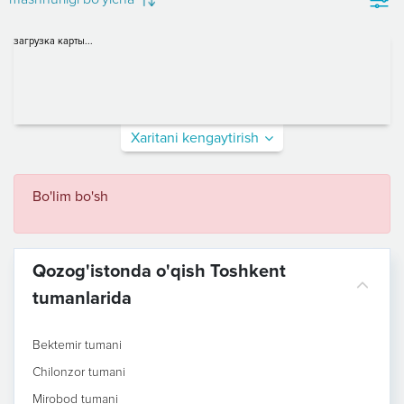
загрузка карты...
Xaritani kengaytirish
Bo'lim bo'sh
Qozog'istonda o'qish Toshkent
tumanlarida
Bektemir tumani
Chilonzor tumani
Mirobod tumani