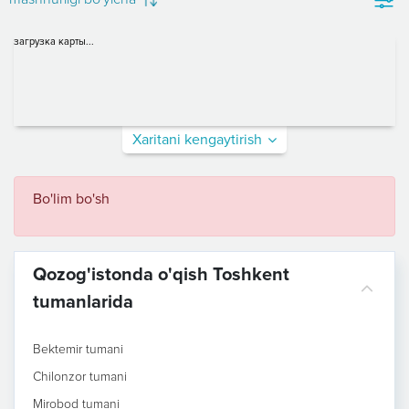
загрузка карты...
Xaritani kengaytirish
Bo'lim bo'sh
Qozog'istonda o'qish Toshkent
tumanlarida
Bektemir tumani
Chilonzor tumani
Mirobod tumani