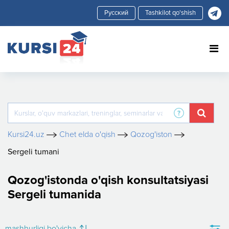
Tashkilot qo'shish
Kursi24.uz
Chet elda o'qish
Qozog'iston
Sergeli tumani
Qozog'istonda o'qish konsultatsiyasi
Sergeli tumanida
mashhurligi bo'yicha