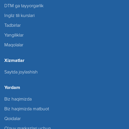
DTM ga tayyorgarlik
Ingliz tili kurslari
Tadbirlar
Yangiliklar
Maqolalar
Xizmatlar
Saytda joylashish
Yordam
Biz haqimizda
Biz haqimizda matbuot
Qoidalar
O'quv markazlari uchun