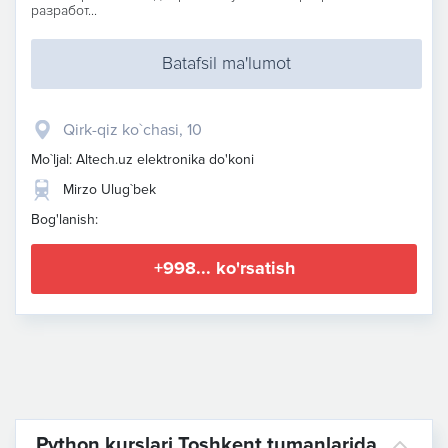
разработ...
Batafsil ma'lumot
Qirk-qiz ko`chasi, 10
Mo`ljal: Altech.uz elektronika do'koni
Mirzo Ulug`bek
Bog'lanish:
+998... ko'rsatish
Python kurslari Toshkent tumanlarida