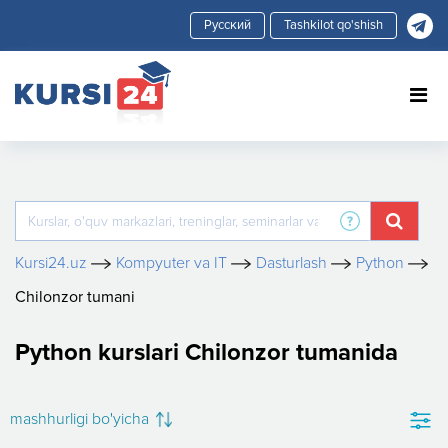
Tashkilot qo'shish
Kursi24.uz
Kompyuter va IT
Dasturlash
Python
Chilonzor tumani
Python kurslari Chilonzor tumanida
mashhurligi bo'yicha