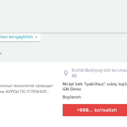
itani kengaytirish
a
Kichik Beshyog`och ko`chas
86
Mo`ljal: kafe "Lyabi-Xauz", sobiq. tog'la
ионных технологий проводит
GAI Glinka
м: КУРСЫ ПО IT-ТЕХНОЛ...
Bog'lanish:
+998... ko'rsatish