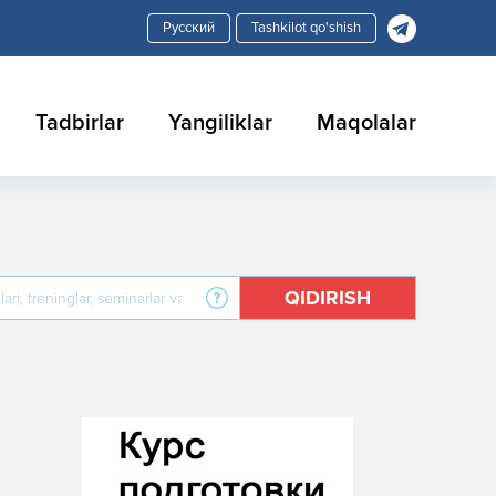
Tashkilot qo'shish
Tadbirlar
Yangiliklar
Maqolalar
QIDIRISH