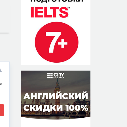
i,
r.