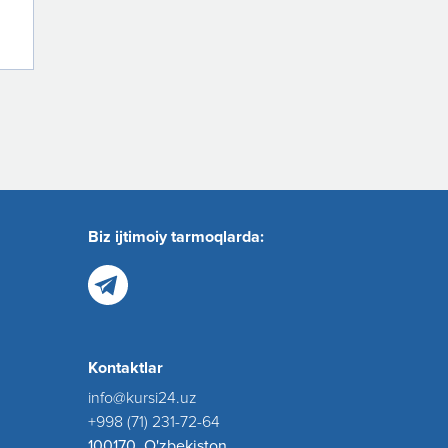
Biz ijtimoiy tarmoqlarda:
Kontaktlar
info@kursi24.uz
+998 (71) 231-72-64
100170, O'zbekiston,