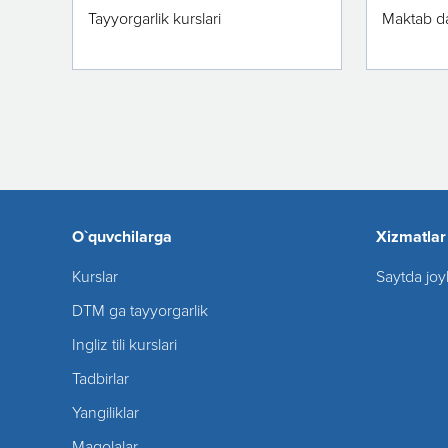
Tayyorgarlik kurslari
Maktab da
O`quvchilarga
Xizmatlar
Kurslar
Saytda joy
DTM ga tayyorgarlik
Ingliz tili kurslari
Tadbirlar
Yangiliklar
Maqolalar