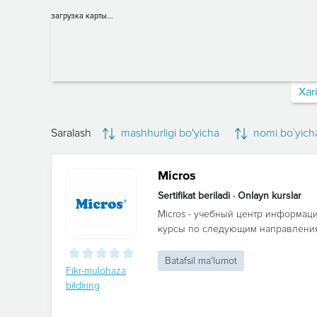
загрузка карты...
Xar
Saralash
mashhurligi bo'yicha
nomi bo`yich
Micros
Sertifikat beriladi · Onlayn kurslar
Micros - учебный центр информац
курсы по следующим направления
Batafsil ma'lumot
Fikr-mulohaza
bildiring