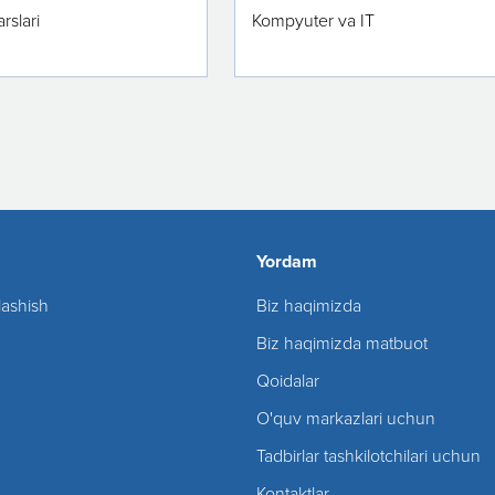
rslari
Kompyuter va IT
Yordam
lashish
Biz haqimizda
Biz haqimizda matbuot
Qoidalar
O'quv markazlari uchun
Tadbirlar tashkilotchilari uchun
Kontaktlar