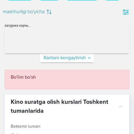
mashhurligi bo'yicha
загрузка карты...
Xaritani kengaytirish
Bo'lim bo'sh
Kino suratga olish kurslari Toshkent
tumanlarida
Bektemir tumani