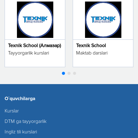
Texnik School (Алмазар)
Texnik School
Tayyorgarlik kurslari
Maktab darslari
O`quvchilarga
Kurslar
DTM ga tayyorgarlik
Ingliz tili kurslari