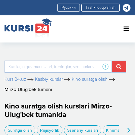
Tashkilot qo'shish
Kursi24.uz
Kasbiy kurslar
Kino suratga olish
Mirzo-Ulug'bek tumani
Kino suratga olish kurslari Mirzo-
Ulug'bek tumanida
›
Suratga olish
Rejisyorlik
Ssenariy kurslari
Kinematografiy