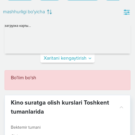
mashhurligi bo'yicha
загрузка карты...
Xaritani kengaytirish
Bo'lim bo'sh
Kino suratga olish kurslari Toshkent
tumanlarida
Bektemir tumani