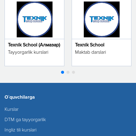
Texnik School (Алмазар)
Texnik School
Tayyorgarlik kurslari
Maktab darslari
O`quvchilarga
Kurslar
DTM ga tayyorgarlik
Ingliz tili kurslari