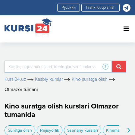
Tashkilot qo'shish
Kursi24.uz
Kasbiy kurslar
Kino suratga olish
Olmazor tumani
Kino suratga olish kurslari Olmazor
tumanida
›
Suratga olish
Rejisyorlik
Ssenariy kurslari
Kinematografiy