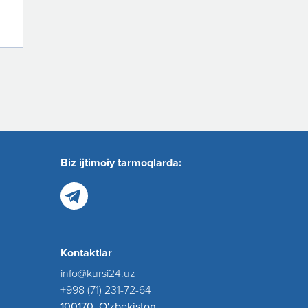
Biz ijtimoiy tarmoqlarda:
Kontaktlar
info@kursi24.uz
+998 (71) 231-72-64
100170, O'zbekiston,