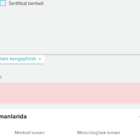
Sertifikat beriladi
itani kengaytirish
a
umanlarida
Mirobod tumani
Mirzo-Ulug'bek tumani