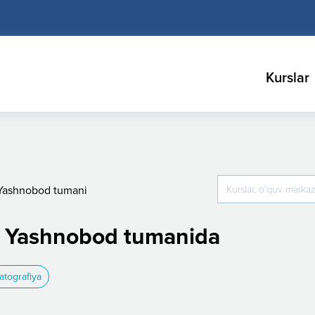
Kurslar
Yashnobod tumani
ri Yashnobod tumanida
atografiya