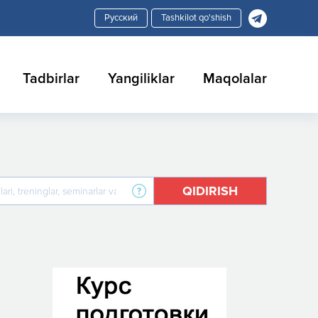
Tashkilot qo'shish
Tadbirlar
Yangiliklar
Maqolalar
QIDIRISH