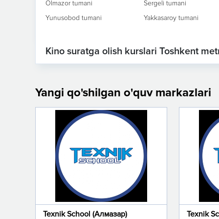
Olmazor tumani
Sergeli tumani
Yunusobod tumani
Yakkasaroy tumani
Kino suratga olish kurslari Toshkent metr
Yangi qo'shilgan o'quv markazlari
Texnik School (Алмазар)
Texnik S