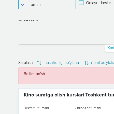
Onlayn darslar
загрузка карты...
Xar
Saralash
mashhurligi bo'yicha
nomi bo`yich
Bo'lim bo'sh
Kino suratga olish kurslari Toshkent t
Bektemir tumani
Chilonzor tumani