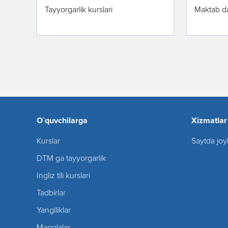
Tayyorgarlik kurslari
Maktab da
O`quvchilarga
Xizmatlar
Kurslar
Saytda joy
DTM ga tayyorgarlik
Ingliz tili kurslari
Tadbirlar
Yangiliklar
Maqolalar