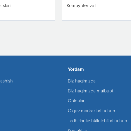
rslari
Kompyuter va IT
Yordam
lashish
Biz haqimizda
Biz haqimizda matbuot
Qoidalar
O'quv markazlari uchun
Tadbirlar tashkilotchilari uchun
Kontaktlar