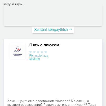
загрузка карты...
Xaritani kengaytirish
Пять с плюсом
Fikr-mulohaza
bildiring
Хочешь учиться в престижном Универе? Мечтаешь о
высшем образовании? Решил выучить английский? Тогда