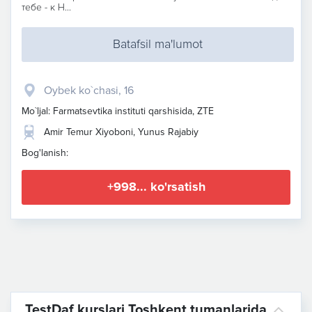
тебе - к Н...
Batafsil ma'lumot
Oybek ko`chasi, 16
Mo`ljal: Farmatsevtika instituti qarshisida, ZTE
Amir Temur Xiyoboni, Yunus Rajabiy
Bog'lanish:
+998... ko'rsatish
TestDaf kurslari Toshkent tumanlarida