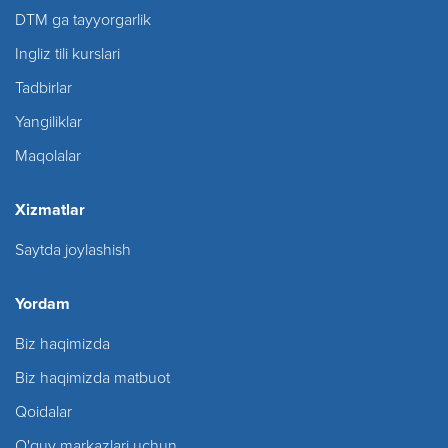
DTM ga tayyorgarlik
Ingliz tili kurslari
Tadbirlar
Yangiliklar
Maqolalar
Xizmatlar
Saytda joylashish
Yordam
Biz haqimizda
Biz haqimizda matbuot
Qoidalar
O'quv markazlari uchun