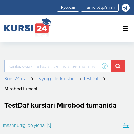
Tashkilot qo'shish
Kursi24.uz
Tayyorgarlik kurslari
TestDaf
Mirobod tumani
TestDaf kurslari Mirobod tumanida
mashhurligi bo'yicha