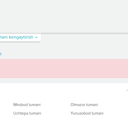
itani kengaytirish
a
Mirobod tumani
Olmazor tumani
Uchtepa tumani
Yunusobod tumani