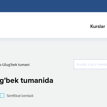
Kurslar
o-Ulug'bek tumani
ug'bek tumanida
Sertifikat beriladi