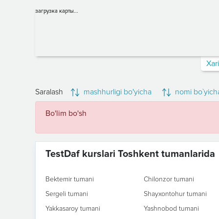
загрузка карты...
Xar
Saralash
mashhurligi bo'yicha
nomi bo`yich
Bo'lim bo'sh
TestDaf kurslari Toshkent tumanlarida
Bektemir tumani
Chilonzor tumani
Sergeli tumani
Shayxontohur tumani
Yakkasaroy tumani
Yashnobod tumani