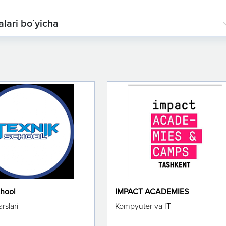
alari bo`yicha
chool
IMPACT ACADEMIES
rslari
Kompyuter va IT