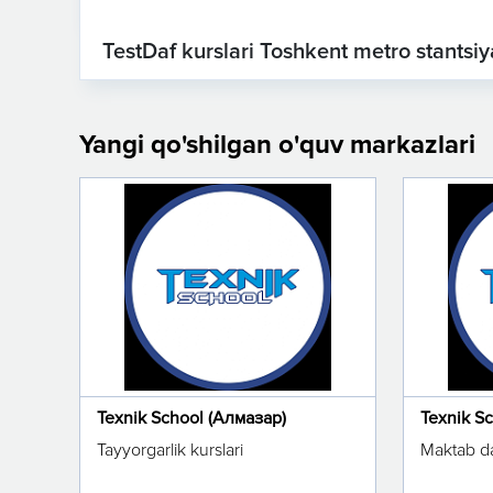
TestDaf kurslari Toshkent metro stantsiy
Yangi qo'shilgan o'quv markazlari
Texnik School (Алмазар)
Texnik S
Tayyorgarlik kurslari
Maktab da