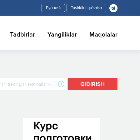
Tashkilot qo'shish
Tadbirlar
Yangiliklar
Maqolalar
QIDIRISH