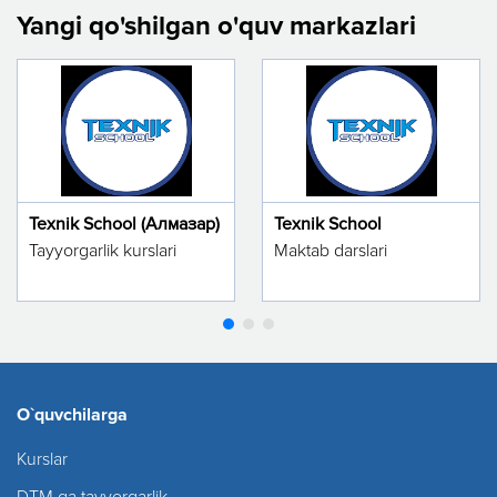
Yangi qo'shilgan o'quv markazlari
Texnik School (Алмазар)
Texnik School
Tayyorgarlik kurslari
Maktab darslari
O`quvchilarga
Kurslar
DTM ga tayyorgarlik