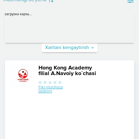
загрузка карты...
Xaritani kengaytirish
Hong Kong Academy
filial A.Navoiy ko`chasi
Fikr-mulohaza
bildiring