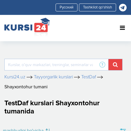
Tashkilot qo'shish
Kursi24.uz
Tayyorgarlik kurslari
TestDaf
Shayxontohur tumani
TestDaf kurslari Shayxontohur
tumanida
mashhurligi bo'yicha