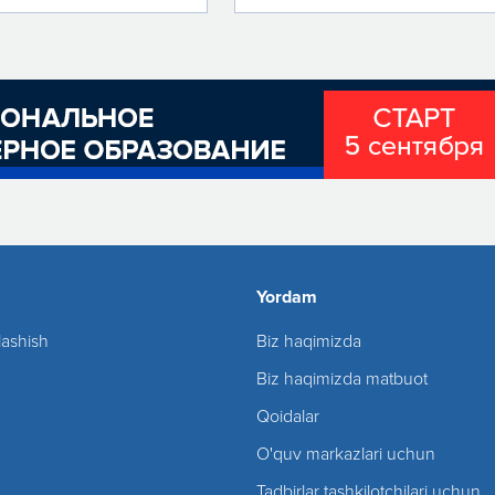
Yordam
lashish
Biz haqimizda
Biz haqimizda matbuot
Qoidalar
O'quv markazlari uchun
Tadbirlar tashkilotchilari uchun