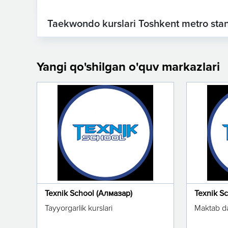
Taekwondo kurslari Toshkent metro stant
Yangi qo'shilgan o'quv markazlari
Texnik School (Алмазар)
Texnik S
Tayyorgarlik kurslari
Maktab da