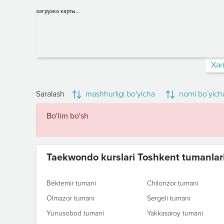
загрузка карты...
Xar
Saralash
mashhurligi bo'yicha
nomi bo`yich
Bo'lim bo'sh
Taekwondo kurslari Toshkent tumanlar
Bektemir tumani
Chilonzor tumani
Olmazor tumani
Sergeli tumani
Yunusobod tumani
Yakkasaroy tumani