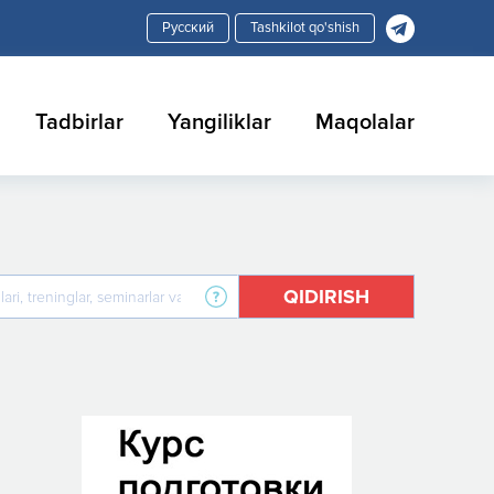
Tashkilot qo'shish
Tadbirlar
Yangiliklar
Maqolalar
QIDIRISH