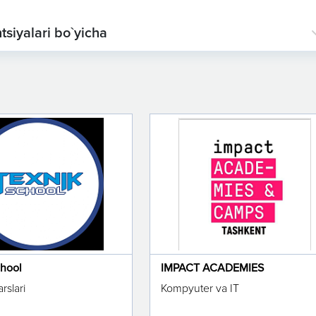
siyalari bo`yicha
chool
IMPACT ACADEMIES
rslari
Kompyuter va IT