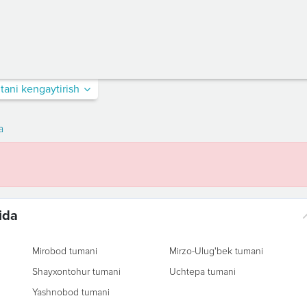
itani kengaytirish
a
ida
Mirobod tumani
Mirzo-Ulug'bek tumani
Shayxontohur tumani
Uchtepa tumani
Yashnobod tumani