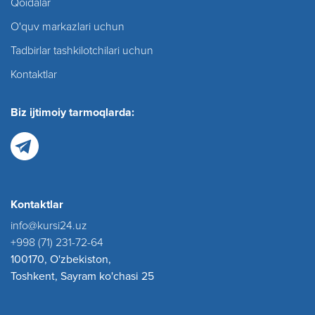
Qoidalar
O'quv markazlari uchun
Tadbirlar tashkilotchilari uchun
Kontaktlar
Biz ijtimoiy tarmoqlarda:
Kontaktlar
info@kursi24.uz
+998 (71) 231-72-64
100170, O'zbekiston,
Toshkent, Sayram ko'chasi 25