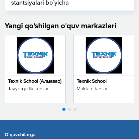
stantsiyalari bo`yicha
Yangi qo'shilgan o'quv markazlari
Texnik School (Алмазар)
Texnik School
Tayyorgarlik kurslari
Maktab darslari
O`quvchilarga