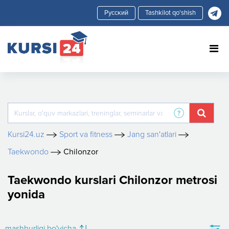
Tashkilot qo'shish
Kursi24.uz
Sport va fitness
Jang san'atlari
Taekwondo
Chilonzor
Taekwondo kurslari Chilonzor metrosi
yonida
mashhurligi bo'yicha