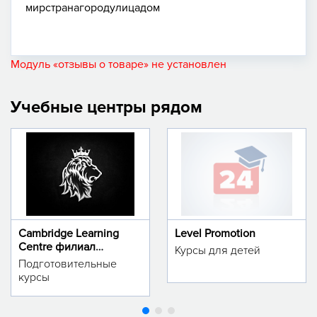
мир
страна
город
улица
дом
Модуль «отзывы о товаре» не установлен
Учебные центры рядом
Cambridge Learning
Level Promotion
Centre филиал
Курсы для детей
м.Тинчлик
Подготовительные
курсы