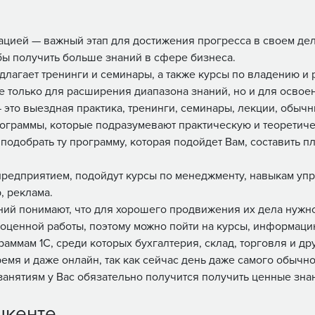
ацией — важный этап для достижения прогресса в своем дел
бы получить больше знаний в сфере бизнеса.
агает тренинги и семинары, а также курсы по владению и р
 только для расширения диапазона знаний, но и для освое
— это выездная практика, тренинги, семинары, лекции, обы
раммы, которые подразумевают практическую и теоретическ
добрать ту программу, которая подойдет Вам, составить пл
предприятием, подойдут курсы по менеджменту, навыкам уп
, реклама.
й понимают, что для хорошего продвижения их дела нужн
оценной работы, поэтому можно пойти на курсы, информацию
аммам 1С, среди которых бухгалтерия, склад, торговля и др
емя и даже онлайн, так как сейчас день даже самого обычн
анятиям у Вас обязательно получится получить ценные знан
шкенте