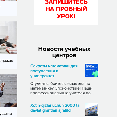
г
Новости учебных
центров
одажам
Секреты математики для
поступления в
университет
Студенты, боитесь экзамена по
математике? Спокойствие! Наши
профессиональные учителя по
#math собрали все секреты
поступления и расскажут их 10- го
Xotin-qizlar uchun 2000 ta
декабря, в 17:00. Спикеры:
davlat grantlari ajratildi
⚡️Исламов Лазиз. Стаж — 7 лет.
усство
⚡️Саломова Зарина. Стаж — 5 лет.