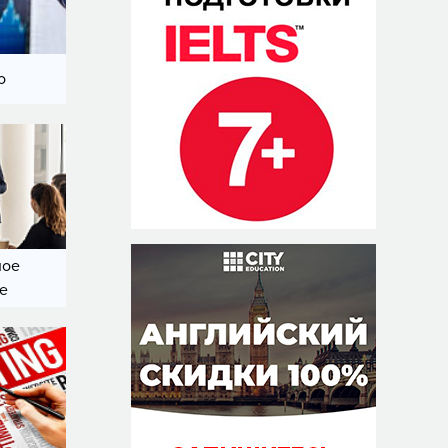
о
ное
е