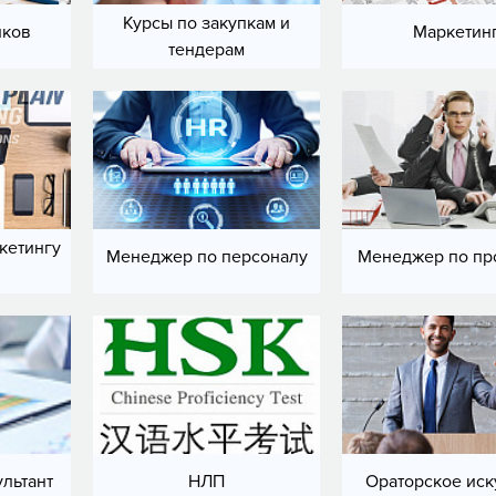
Курсы по закупкам и
иков
Маркетин
тендерам
кетингу
Менеджер по персоналу
Менеджер по пр
льтант
НЛП
Ораторское иск