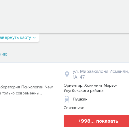
звернуть карту
нию
ул. Мирзакалона Исмаили,
1А, 47
Ориентир: Хокимият Мирзо-
Лаборатория Психологии New
Улугбекского района
е только современны...
Пушкин
Связаться:
+998... показать