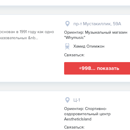
пр-т Мустакиллик, 59A
нован в 1991 году как одно
Ориентир: Музыкальный магазин
"Whymusic"
азовательных &nb...
Хамид Олимжон
Связаться:
+998... показать
Ц-1
Ориентир: Спортивно-
оздоровительный центр
AestheticIsland
Связаться: