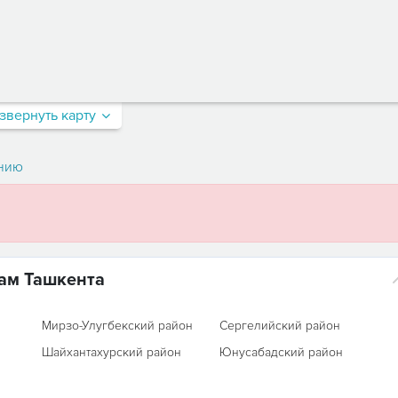
звернуть карту
нию
ам Ташкента
Мирзо-Улугбекский район
Сергелийский район
Шайхантахурский район
Юнусабадский район