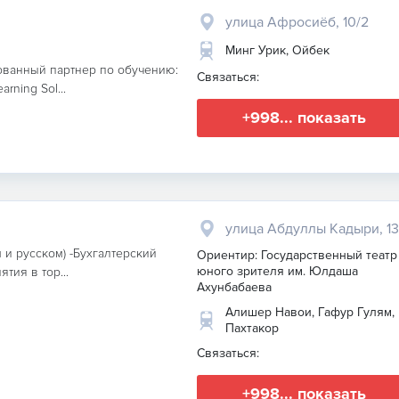
улица Афросиёб, 10/2
Минг Урик, Ойбек
зованный партнер по обучению:
Связаться:
arning Sol...
+998... показать
улица Абдуллы Кадыри, 13
 и русском) -Бухгалтерский
Ориентир: Государственный театр
юного зрителя им. Юлдаша
тия в тор...
Ахунбабаева
Алишер Навои, Гафур Гулям,
Пахтакор
Связаться:
+998... показать