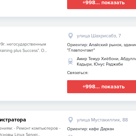
+998... показать
улица Шахрисабз, 7
9г. негосударственным
Ориентир: Алайский рынок, здани
"Главпочтамт"
ning plus Success”. О...
Амир Темур Хиёбони, Абдулл
Кадыри, Юнус Раджаби
Связаться:
+998... показать
истратора
улица Мустакиллик, 88
ниям: - Ремонт компьютеров -
Ориентир: кафе Дархан
новы Linux Server...