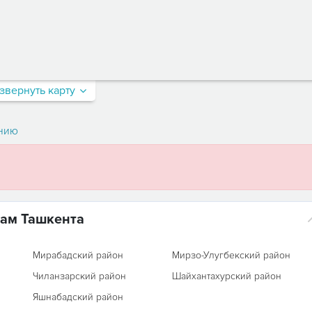
звернуть карту
нию
нам Ташкента
Мирабадский район
Мирзо-Улугбекский район
Чиланзарский район
Шайхантахурский район
Яшнабадский район