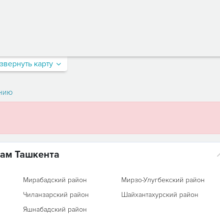
звернуть карту
нию
нам Ташкента
Мирабадский район
Мирзо-Улугбекский район
Чиланзарский район
Шайхантахурский район
Яшнабадский район