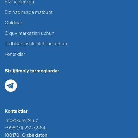
Biz haqimizda
Biz haqimizda matbuot
Qoidalar
O'quv markazlari uchun
Tadbirlar tashkilotchilari uchun
Kontaktlar
Biz ijtimoiy tarmoqlarda:
Kontaktlar
info@kursi24.uz
+998 (71) 231-72-64
100170, O'zbekiston,