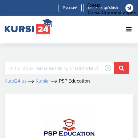
Схема
Tashkilot qo'shish
Схема
Спутник
Гибрид
Kursi24.uz
Kurslar
PSP Education