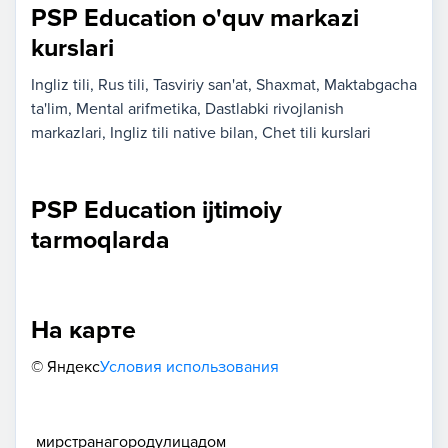
PSP Education o'quv markazi
kurslari
Ingliz tili
Rus tili
Tasviriy san'at
Shaxmat
Maktabgacha
ta'lim
Mental arifmetika
Dastlabki rivojlanish
markazlari
Ingliz tili native bilan
Chet tili kurslari
PSP Education ijtimoiy
tarmoqlarda
На карте
© Яндекс
Условия использования
мир
страна
город
улица
дом