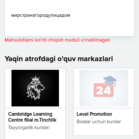
мир
страна
город
улица
дом
Mahsulotlarni ko'rib chiqish moduli o'rnatilmagan
Yaqin atrofdagi o'quv markazlari
Cambridge Learning
Level Promotion
Centre filial m.Tinchlik
Bolalar uchun kurslar
Tayyorgarlik kurslari