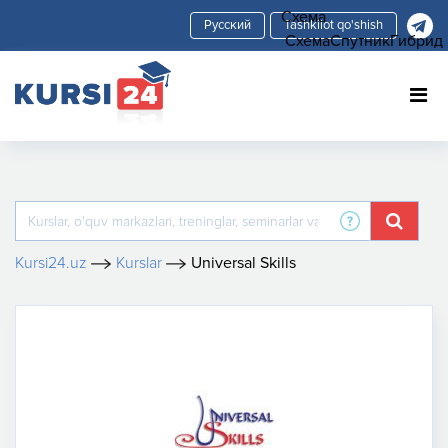
Схема
Tashkilot qo'shish
Схема
Спутник
Гибрид
Kursi24.uz
Kurslar
Universal Skills