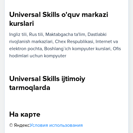
Universal Skills o'quv markazi
kurslari
Ingliz tili
Rus tili
Maktabgacha ta'lim
Dastlabki
rivojlanish markazlari
Chex Respublikasi
Internet va
elektron pochta
Boshlang`ich kompyuter kurslari
Ofis
hodimlari uchun kompyuter
Universal Skills ijtimoiy
tarmoqlarda
На карте
© Яндекс
Условия использования