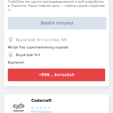
CodeСlass это школа программирования и веб разработки
в Ташкенте. Наша главная цель — помочь своим студентам
н...
Batafsil ma'lumot
Buyuk Ipak Yo`li ko`chasi, 105
Mo`ljal: Faiz supermarketining orqasida
Buyuk Ipak Yo`li
Bog'lanish:
+998... ko'rsatish
Codecraft
Fikr-mulohaza