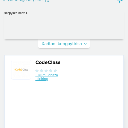
загрузка карты...
Xaritani kengaytirish
CodeClass
Fikr-mulohaza
bildiring