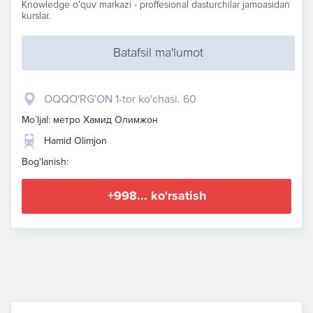
Knowledge o'quv markazi - proffesional dasturchilar jamoasidan
kurslar.
Batafsil ma'lumot
OQQO'RG'ON 1-tor ko'chasi. 60
Mo`ljal: метро Хамид Олимжон
Hamid Olimjon
Bog'lanish:
+998... ko'rsatish