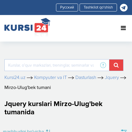
Tashkilot qo'shish
Kursi24.uz
Kompyuter va IT
Dasturlash
Jquery
Mirzo-Ulug'bek tumani
Jquery kurslari Mirzo-Ulug'bek
tumanida
mashhurligi bo'yicha