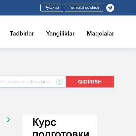
Tashkilot qo'shish
Tadbirlar
Yangiliklar
Maqolalar
QIDIRISH
›
kar
Frezerovkachi