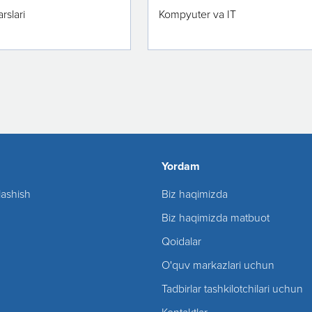
rslari
Kompyuter va IT
Yordam
lashish
Biz haqimizda
Biz haqimizda matbuot
Qoidalar
O'quv markazlari uchun
Tadbirlar tashkilotchilari uchun