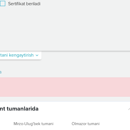
Sertifikat beriladi
itani kengaytirish
a
ent tumanlarida
Mirzo-Ulug'bek tumani
Olmazor tumani