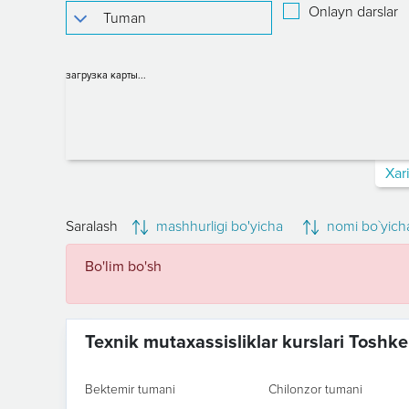
Onlayn darslar
загрузка карты...
Xar
Saralash
mashhurligi bo'yicha
nomi bo`yich
Bo'lim bo'sh
Texnik mutaxassisliklar kurslari Toshk
Bektemir tumani
Chilonzor tumani