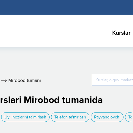
Kurslar
Mirobod tumani
urslari Mirobod tumanida
Uy jihozlarini ta'mirlash
Telefon ta'mirlash
Payvandlovchi
To