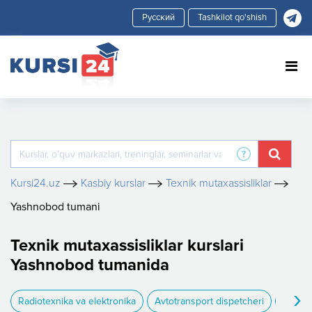
Tashkilot qo'shish
Kursi24.uz
Kasbiy kurslar
Texnik mutaxassisliklar
Yashnobod tumani
Texnik mutaxassisliklar kurslari
Yashnobod tumanida
›
Radiotexnika va elektronika
Avtotransport dispetcheri
Uy jiho