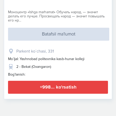
Моноцентр «Ishga marhamat» Обучать народ, — значит
делать его лучше. Просвещать народ — значит повышать
его нр...
Batafsil ma'lumot
Parkent ko`chasi, 331
Mo`ljal: Yashnobad politexnika kasb-hunar kolleji
2 - Bekat (Oxangaron)
Bog'lanish:
+998... ko'rsatish