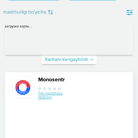
mashhurligi bo'yicha
загрузка карты...
Xaritani kengaytirish
Monosentr
Fikr-mulohaza
bildiring