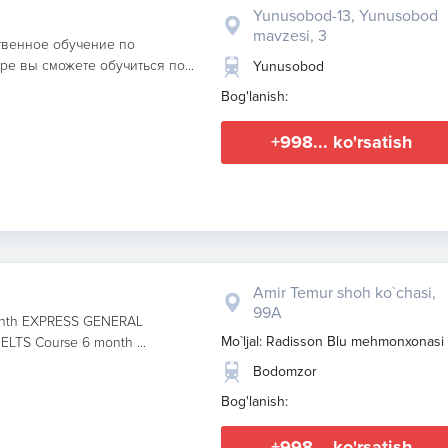
Yunusobod-13, Yunusobod
mavzesi, 3
ственное обучение по
е вы сможете обучиться по...
Yunusobod
Bog'lanish:
+998... ko'rsatish
Amir Temur shoh ko`chasi,
99A
month EXPRESS GENERAL
Mo`ljal: Radisson Blu mehmonxonasi
LTS Course 6 month ...
Bodomzor
Bog'lanish:
+998... ko'rsatish