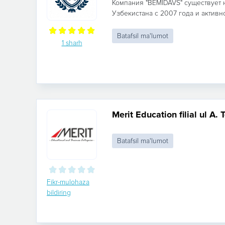
Компания "BEMIDAVS" существует 
Узбекистана c 2007 года и активно
Batafsil ma'lumot
1 sharh
Merit Education filial ul A.
Batafsil ma'lumot
Fikr-mulohaza
bildiring