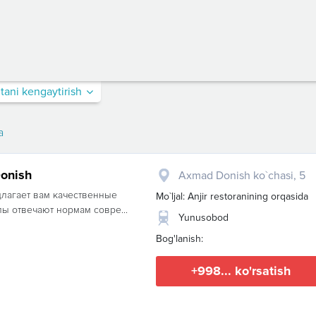
itani kengaytirish
a
Donish
Axmad Donish ko`chasi, 5
длагает вам качественные
Mo`ljal: Anjir restoranining orqasida
ы отвечают нормам совре...
Yunusobod
Bog'lanish:
+998... ko'rsatish