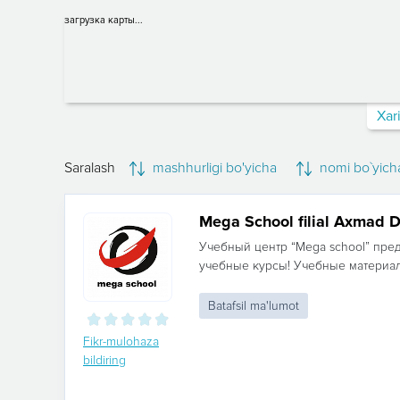
загрузка карты...
Xar
Saralash
mashhurligi bo'yicha
nomi bo`yich
Mega School filial Axmad 
Учебный центр “Мega school” пре
учебные курсы! Учебные материал
Batafsil ma'lumot
Fikr-mulohaza
bildiring