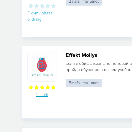
Batafsil ma'lumot
Fikr-mulohaza
bildiring
Effekt Moliya
Если любишь жизнь, то не теряй в
пройди обучение в нашем учебном
Batafsil ma'lumot
1 sharh