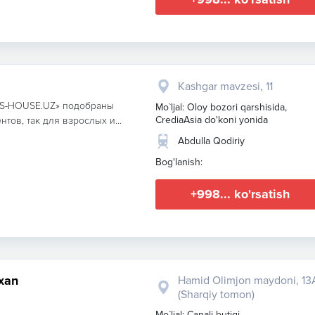
Kashgar mavzesi, 11
LTS-HOUSE.UZ» подобраны
Mo`ljal: Oloy bozori qarshisida,
CrediaAsia do'koni yonida
тов, так для взрослых и...
Abdulla Qodiriy
Bog'lanish:
+998... ko'rsatish
xan
Hamid Olimjon maydoni, 13
(Sharqiy tomon)
Mo`ljal: Canali butigi