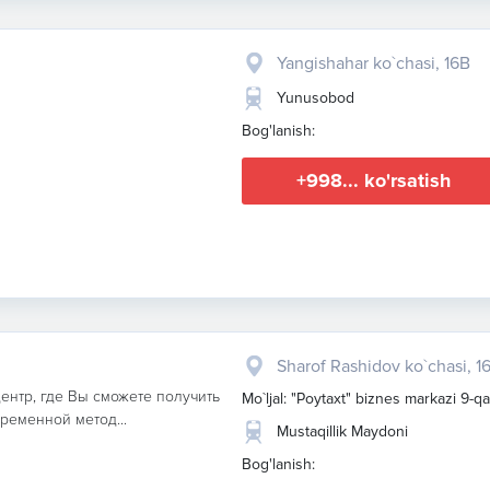
Yangishahar ko`chasi, 16B
Yunusobod
Bog'lanish:
+998... ko'rsatish
Sharof Rashidov ko`chasi, 1
 центр, где Вы сможете получить
Mo`ljal: "Poytaxt" biznes markazi 9-q
ременной метод...
Mustaqillik Maydoni
Bog'lanish: