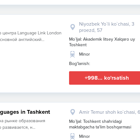
Niyozbek Yo`li ko`chasi, 3
proezd, 57
 центра Language Link London
Mo`ljal: Akademik litsey Xalqaro uy
сновной английский...
Toshkent
Minor
Bog'lanish:
+998... ko'rsatish
anguages in Tashkent
Amir Temur shoh ko`chasi, 
на рынке образования
Mo`ljal: Toshkent shahridagi
maktabgacha ta'lim boshqarmasi
 развивается, н...
Minor