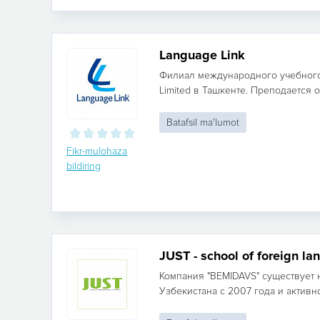
Language Link
Филиал международного учебного
Limited в Ташкенте. Преподается о
Batafsil ma'lumot
Fikr-mulohaza
bildiring
JUST - school of foreign l
Компания "BEMIDAVS" существует 
Узбекистана c 2007 года и активно