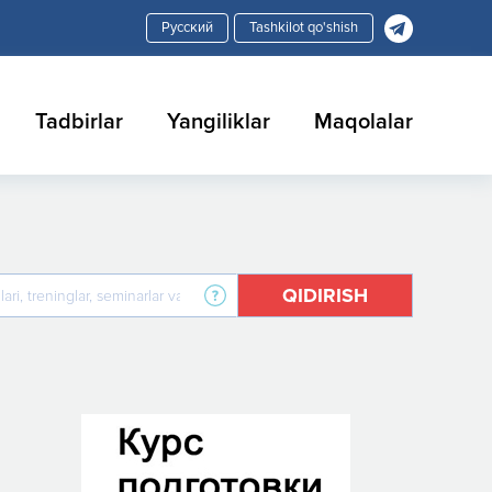
Tashkilot qo'shish
Tadbirlar
Yangiliklar
Maqolalar
QIDIRISH