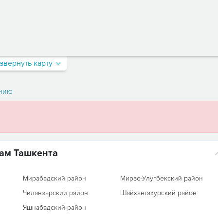
звернуть карту
нию
нам Ташкента
Мирабадский район
Мирзо-Улугбекский район
Чиланзарский район
Шайхантахурский район
Яшнабадский район