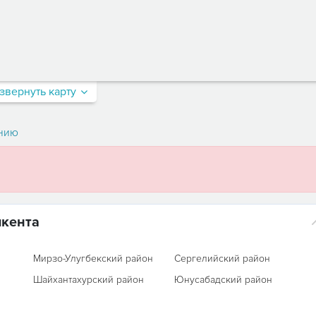
звернуть карту
нию
шкента
Мирзо-Улугбекский район
Сергелийский район
Шайхантахурский район
Юнусабадский район