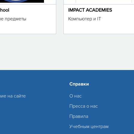
chool
IMPACT ACADEMIES
е предметы
Компьютер и IT
Справки
ие на сайте
О нас
Пресса о нас
Правила
Учебным центрам