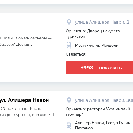
улица Алишера Навои, 2
Ориентир: Дворец искусств
Туркистон
ЛЫШАЛИ! Ломать барьеры —
арьер? Достав...
Мустакиллик Майдони
Связаться:
+998... показать
 ул. Алишера Навои
улица Алишера Навои, 30
ON приглашает Вас на
Ориентир: ресторан "Асл миллий
таомлар"
к (все уровни, а также IELT...
Алишер Навои, Гафур Гулям,
Пахтакор