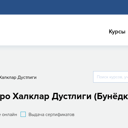
Курсы
Халклар Дустлиги
ро Халклар Дустлиги (Бунёдк
 онлайн
Выдача сертификатов