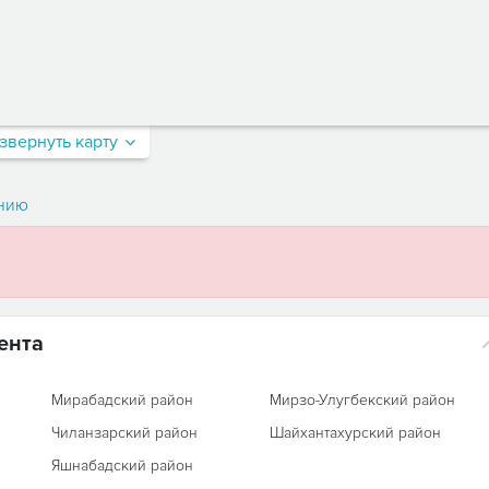
звернуть карту
нию
ента
Мирабадский район
Мирзо-Улугбекский район
Чиланзарский район
Шайхантахурский район
Яшнабадский район