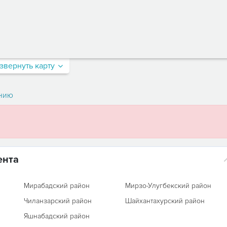
звернуть карту
нию
ента
Мирабадский район
Мирзо-Улугбекский район
Чиланзарский район
Шайхантахурский район
Яшнабадский район