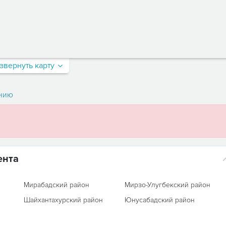
звернуть карту
нию
ента
Мирабадский район
Мирзо-Улугбекский район
Шайхантахурский район
Юнусабадский район