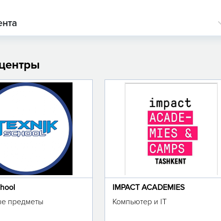
ента
 центры
chool
IMPACT ACADEMIES
е предметы
Компьютер и IT