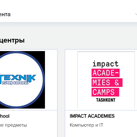
ента
 центры
chool
IMPACT ACADEMIES
е предметы
Компьютер и IT