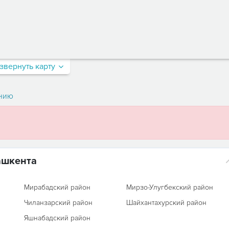
звернуть карту
нию
ашкента
Мирабадский район
Мирзо-Улугбекский район
Чиланзарский район
Шайхантахурский район
Яшнабадский район