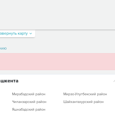
звернуть карту
нию
ашкента
Мирабадский район
Мирзо-Улугбекский район
Чиланзарский район
Шайхантахурский район
Яшнабадский район