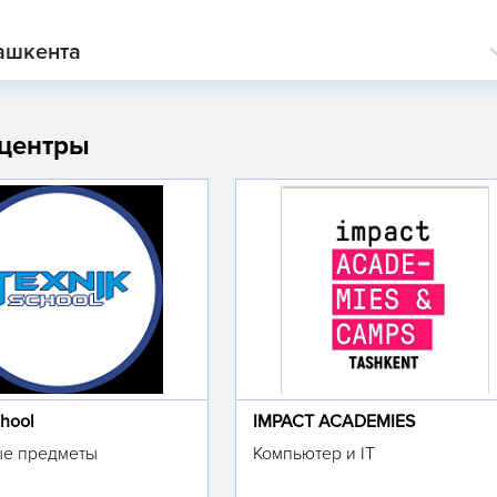
ашкента
 центры
chool
IMPACT ACADEMIES
е предметы
Компьютер и IT