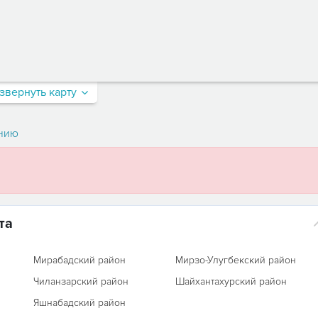
звернуть карту
нию
та
Мирабадский район
Мирзо-Улугбекский район
Чиланзарский район
Шайхантахурский район
Яшнабадский район