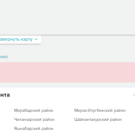
звернуть карту
нию
ента
Мирабадский район
Мирзо-Улугбекский район
Чиланзарский район
Шайхантахурский район
Яшнабадский район