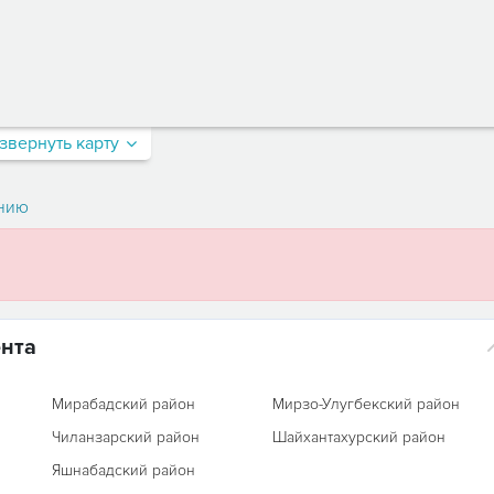
звернуть карту
нию
ента
Мирабадский район
Мирзо-Улугбекский район
Чиланзарский район
Шайхантахурский район
Яшнабадский район