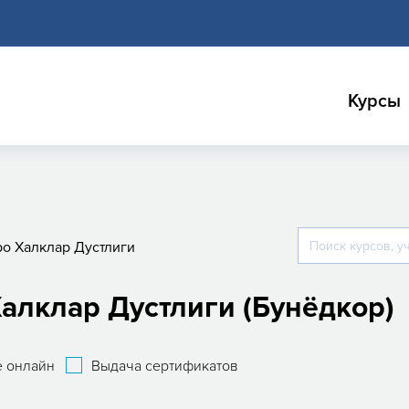
Курсы
о Халклар Дустлиги
Халклар Дустлиги (Бунёдкор)
 онлайн
Выдача сертификатов