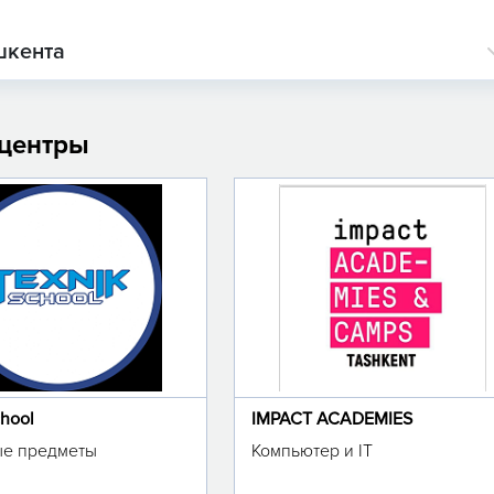
шкента
 центры
chool
IMPACT ACADEMIES
е предметы
Компьютер и IT