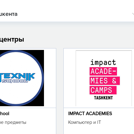
шкента
 центры
chool
IMPACT ACADEMIES
е предметы
Компьютер и IT