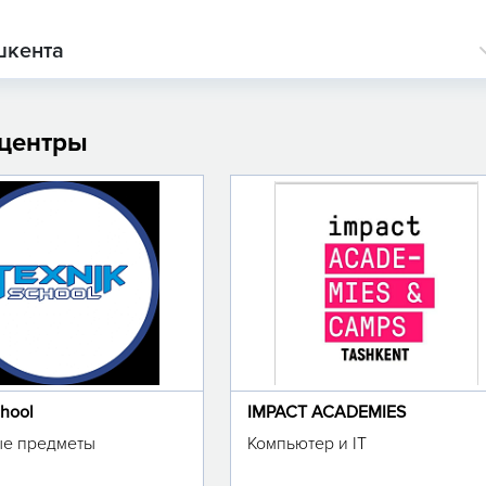
шкента
 центры
chool
IMPACT ACADEMIES
е предметы
Компьютер и IT